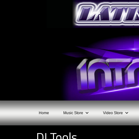
Home
Music Store
Video Store
DJ Tools