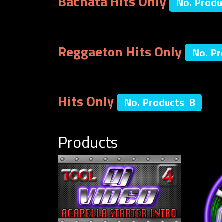
Bachata Hits Only
No. Produ
Reggaeton Hits Only
No. P
Hits Only
No. Products 8
Products