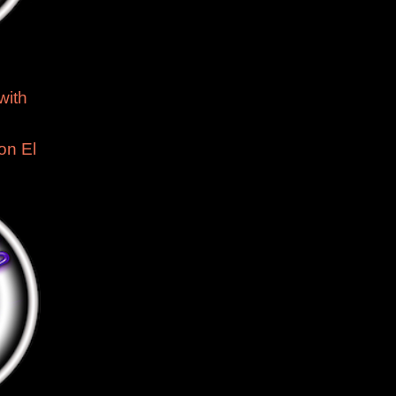
2
with
on El