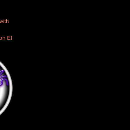
1
with
on El